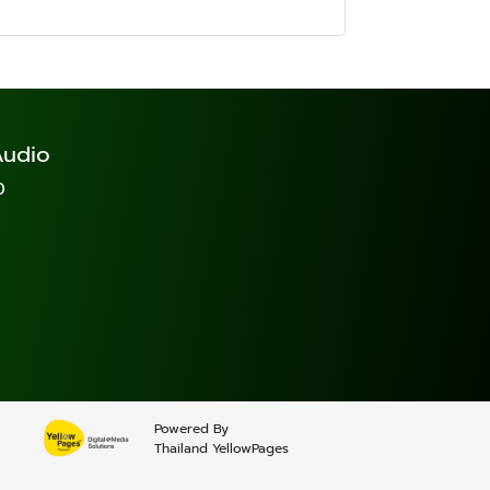
 Audio
0
Powered By
Thailand YellowPages